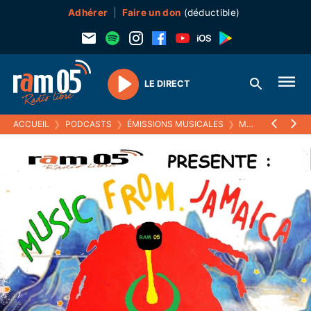
Adhérer
Faire un don
(déductible)
LE DIRECT
Play
ACCUEIL
❯
PODCASTS
❯
ÉMISSIONS MUSICALES
❯
MUSIC FROM JAMAICA