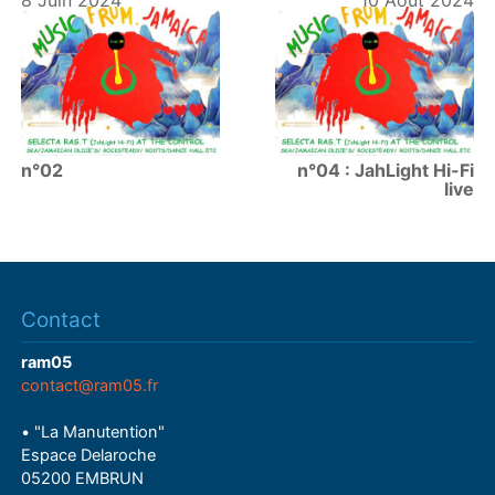
n°02
n°04 : JahLight Hi-Fi
live
Contact
ram05
contact@ram05.fr
• "La Manutention"
Espace Delaroche
05200 EMBRUN