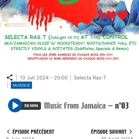
Partager
13 Juil 2024 - 20:00
Selecta Ras-T
MUSIQUE
Music From Jamaica
—
n°03
56 MIN
P
l
a
ÉPISODE PRÉCÉDENT
ÉPISODE SUIVANT
y
8 Juin 2024
10 Août 2024