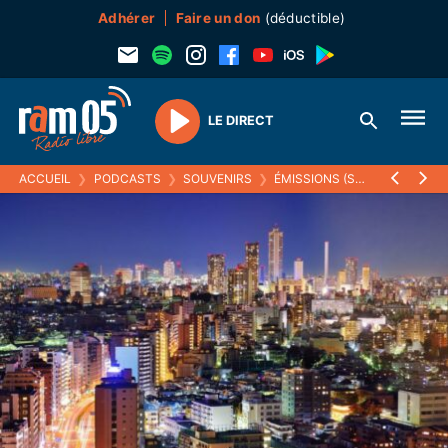
Adhérer
Faire un don
(déductible)
LE DIRECT
Play
ACCUEIL
❯
PODCASTS
❯
SOUVENIRS
❯
ÉMISSIONS (SOUVENIRS)
❯