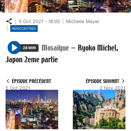
Partager
5 Oct 2021 - 18:00
Michelle Mayer
RENCONTRES
Mosaïque
—
Ryoko Michel,
28 MIN
P
Japon 2eme partie
l
a
y
ÉPISODE PRÉCÉDENT
ÉPISODE SUIVANT
5 Oct 2021
2 Nov 2021