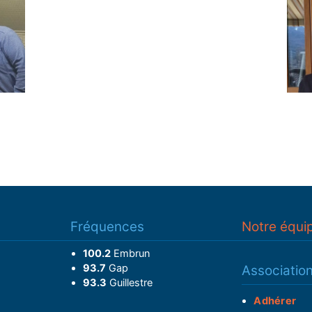
Fréquences
Notre équi
100.2
Embrun
93.7
Gap
Associatio
93.3
Guillestre
Adhérer