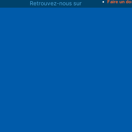
Faire un do
Retrouvez-nous sur
______________
Spotify
Instagram
S
x
• Compte-ren
Facebook
•
Intranet
ram
Youtube
L'application iOS
Partenariat
L'application Android
Notre politi
Nos conditi
Nous soutenir
Mentions l
Adhérer à notre radio associative
rs
RGPD & Droi
Faire un don (déductible)
Conceptio
no2pxl@gma