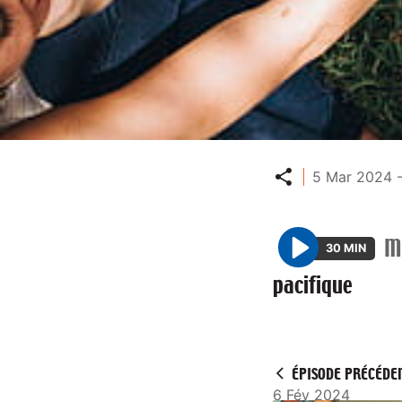
Partager
5 Mar 2024 
M
30 MIN
P
pacifique
l
a
y
ÉPISODE PRÉCÉDE
6 Fév 2024