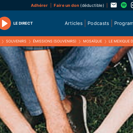
Adhérer
Faire un don
(déductible)
Articles
Podcasts
Progra
LE DIRECT
Play
❯
SOUVENIRS
❯
ÉMISSIONS (SOUVENIRS)
❯
MOSAÏQUE
❯
LE MEXIQUE DE LUIS ALEJANDRO, A