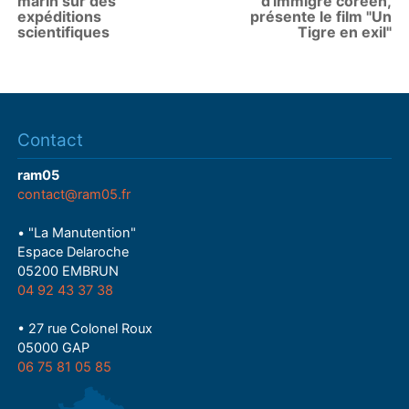
marin sur des
d'immigré coréen,
expéditions
présente le film "Un
scientifiques
Tigre en exil"
Contact
ram05
contact@ram05.fr
• "La Manutention"
Espace Delaroche
05200 EMBRUN
04 92 43 37 38
• 27 rue Colonel Roux
05000 GAP
06 75 81 05 85