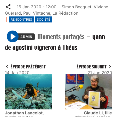
Partager
16 Jan 2020 - 12:00
Simon Becquet
,
Viviane
Guérard
,
Paul Vintache
,
La Rédaction
RENCONTRES
SOCIÉTÉ
Moments partagés
—
yann
45 MIN
P
de agostini vigneron à Théus
l
a
y
ÉPISODE PRÉCÉDENT
ÉPISODE SUIVANT
14 Jan 2020
21 Jan 2020
Jonathan Lancelot,
Claude Li, fille