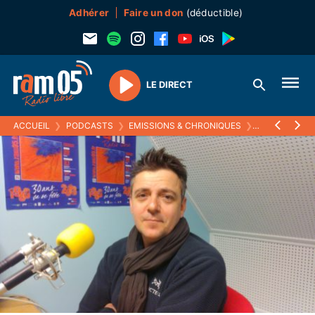
Adhérer
Faire un don
(déductible)
LE DIRECT
Play
ACCUEIL
❯
PODCASTS
❯
EMISSIONS & CHRONIQUES
❯
MOMENTS PA