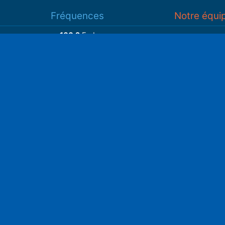
Fréquences
Notre équi
100.2
Embrun
93.7
Gap
Associatio
93.3
Guillestre
S
Adhérer
Faire un do
Retrouvez-nous sur
______________
Spotify
Instagram
x
• Compte-ren
Facebook
•
Intranet
ram
Youtube
L'application iOS
Partenariat
L'application Android
Notre politi
Nos conditi
Nous soutenir
Mentions l
Adhérer à notre radio associative