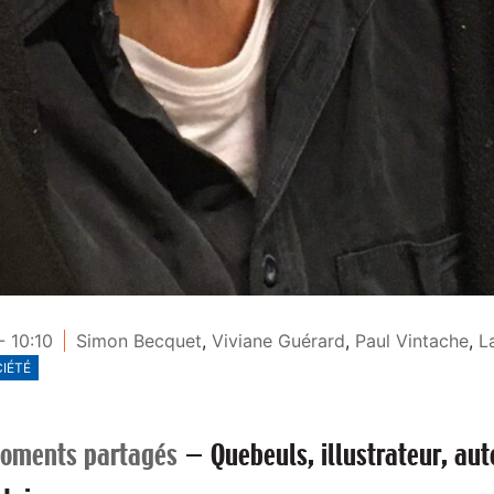
- 10:10
Simon Becquet
,
Viviane Guérard
,
Paul Vintache
,
L
IÉTÉ
oments partagés
—
Quebeuls, illustrateur, aut