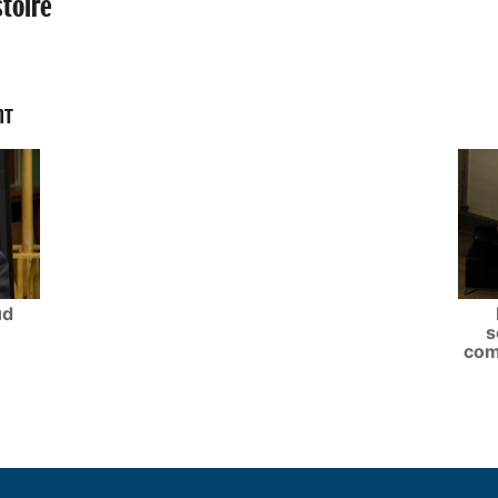
toire
NT
ud
s
com