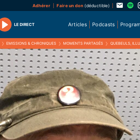
Adhérer
Faire un don
(déductible)
Articles
Podcasts
Progra
LE DIRECT
Play
❯
EMISSIONS & CHRONIQUES
❯
MOMENTS PARTAGÉS
❯
QUEBEULS, ILLUSTRATEUR, AUTEUR DE