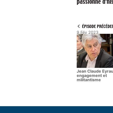
passionné d'his
l
a
y
ÉPISODE PRÉCÉDE
9 Fév 2023
Jean Claude Eyra
engagement et
militantisme