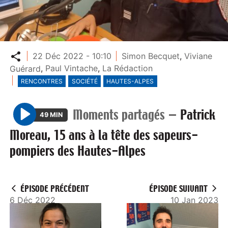
Partager
22 Déc 2022 - 10:10
Simon Becquet
,
Viviane
Guérard
,
Paul Vintache
,
La Rédaction
RENCONTRES
SOCIÉTÉ
HAUTES-ALPES
Moments partagés
—
Patrick
49 MIN
P
Moreau, 15 ans à la tête des sapeurs-
l
pompiers des Hautes-Alpes
a
y
ÉPISODE PRÉCÉDENT
ÉPISODE SUIVANT
6 Déc 2022
10 Jan 2023