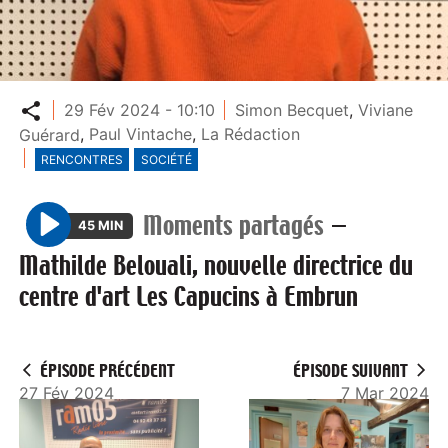
Partager
29 Fév 2024 - 10:10
Simon Becquet
,
Viviane
Guérard
,
Paul Vintache
,
La Rédaction
RENCONTRES
SOCIÉTÉ
Moments partagés
—
45 MIN
P
Mathilde Belouali, nouvelle directrice du
l
centre d'art Les Capucins à Embrun
a
y
ÉPISODE PRÉCÉDENT
ÉPISODE SUIVANT
27 Fév 2024
7 Mar 2024