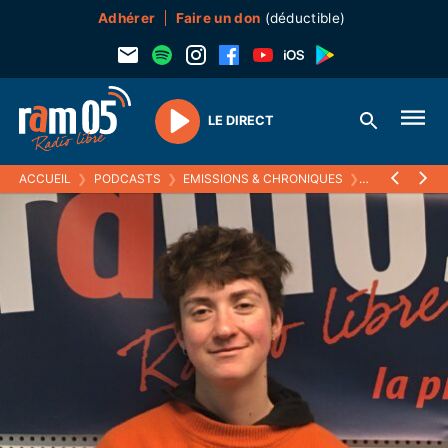
Adhérer
Faire un don
(déductible)
LE DIRECT
Play
ACCUEIL
❯
PODCASTS
❯
EMISSIONS & CHRONIQUES
❯
MOMENTS PA