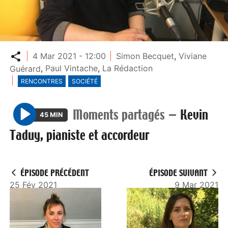
Partager
4 Mar 2021 - 12:00
Simon Becquet
,
Viviane
Guérard
,
Paul Vintache
,
La Rédaction
RENCONTRES
SOCIÉTÉ
Moments partagés
—
Kevin
45 MIN
P
Taduy, pianiste et accordeur
l
a
y
ÉPISODE PRÉCÉDENT
ÉPISODE SUIVANT
25 Fév 2021
9 Mar 2021