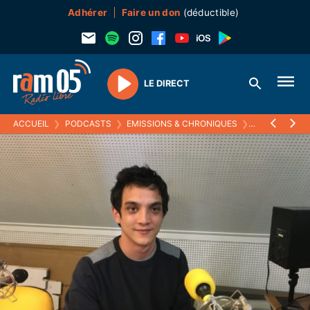
Adhérer
Faire un don
(déductible)
LE DIRECT
Play
ACCUEIL
❯
PODCASTS
❯
EMISSIONS & CHRONIQUES
❯
MOMENTS PA