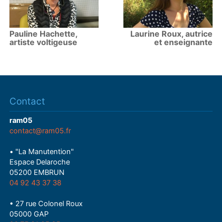
Pauline Hachette,
Laurine Roux, autrice
artiste voltigeuse
et enseignante
Contact
ram05
contact@ram05.fr
• "La Manutention"
Espace Delaroche
05200 EMBRUN
04 92 43 37 38
• 27 rue Colonel Roux
05000 GAP