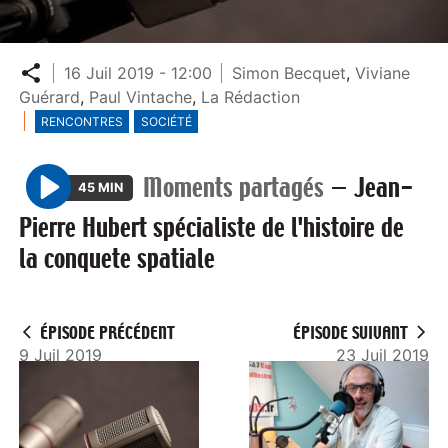
Partager
16 Juil 2019 - 12:00
Simon Becquet
,
Viviane
Guérard
,
Paul Vintache
,
La Rédaction
RENCONTRES
SOCIÉTÉ
Moments partagés
—
Jean-
45 MIN
P
Pierre Hubert spécialiste de l'histoire de
l
la conquete spatiale
a
y
ÉPISODE PRÉCÉDENT
ÉPISODE SUIVANT
9 Juil 2019
23 Juil 2019