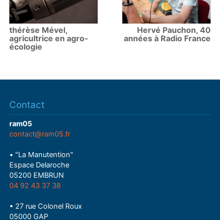
thérèse Mével,
Hervé Pauchon, 40
agricultrice en agro-
années à Radio France
écologie
Contact
ram05
contact@ram05.fr
• "La Manutention"
Espace Delaroche
05200 EMBRUN
04 92 43 37 38
• 27 rue Colonel Roux
05000 GAP