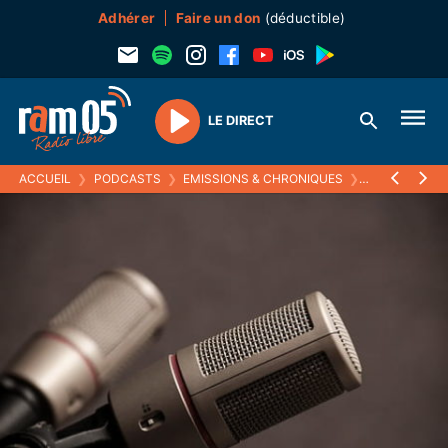
Adhérer
Faire un don
(déductible)
LE DIRECT
Play
ACCUEIL
❯
PODCASTS
❯
EMISSIONS & CHRONIQUES
❯
MOMENTS PA