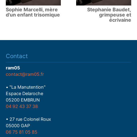
Sophie Marcelli, mère
Stephanie Baudet,
d'un enfant trisomique
grimpeuse et
écrivaine
Contact
ram05
contact@ram05.fr
• "La Manutention"
Espace Delaroche
05200 EMBRUN
04 92 43 37 38
• 27 rue Colonel Roux
05000 GAP
06 75 81 05 85