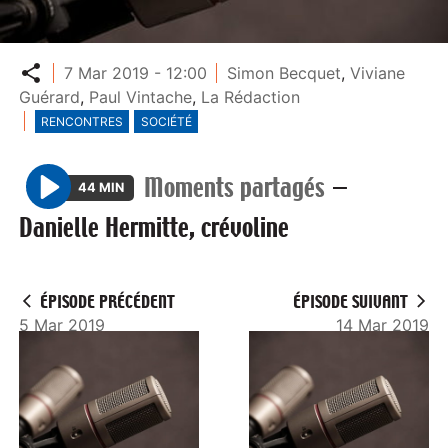
Partager
7 Mar 2019 - 12:00
Simon Becquet
,
Viviane
Guérard
,
Paul Vintache
,
La Rédaction
RENCONTRES
SOCIÉTÉ
Moments partagés
—
44 MIN
P
Danielle Hermitte, crévoline
l
a
y
ÉPISODE PRÉCÉDENT
ÉPISODE SUIVANT
5 Mar 2019
14 Mar 2019