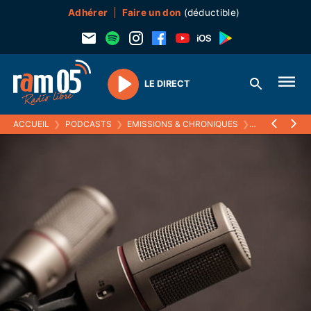
Adhérer
Faire un don
(déductible)
LE DIRECT
Play
ACCUEIL
❯
PODCASTS
❯
EMISSIONS & CHRONIQUES
❯
MOMENTS PA