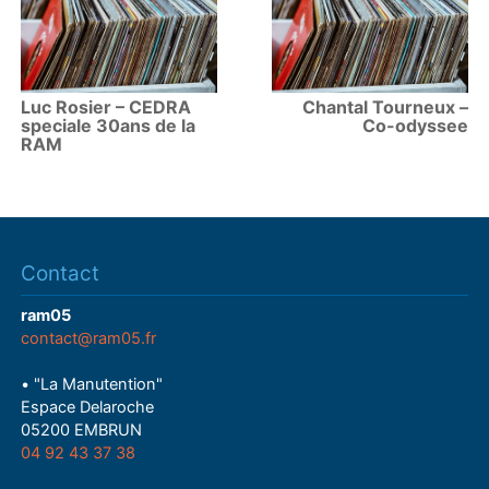
Luc Rosier – CEDRA
Chantal Tourneux –
speciale 30ans de la
Co-odyssee
RAM
Contact
ram05
contact@ram05.fr
• "La Manutention"
Espace Delaroche
05200 EMBRUN
04 92 43 37 38