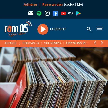
Adhérer
Faire un don
(déductible)
LE DIRECT
Play
ACCUEIL
❯
PODCASTS
❯
SOUVENIRS
❯
ÉMISSIONS MUSICALES (SOUVENIRS)