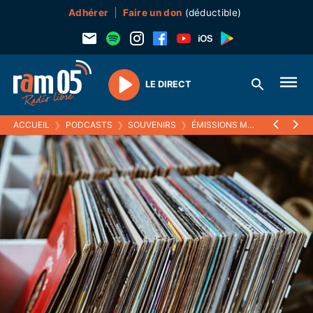
Adhérer
Faire un don
(déductible)
LE DIRECT
Play
ACCUEIL
❯
PODCASTS
❯
SOUVENIRS
❯
ÉMISSIONS MUSICALES (SOUVENIRS)