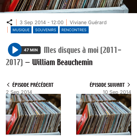
Partager
3 Sep 2014 - 12:00
Viviane Guérard
MUSIQUE
SOUVENIRS
RENCONTRES
Mes disques à moi (2011-
47 MIN
P
2017)
—
William Beauchemin
l
a
y
ÉPISODE PRÉCÉDENT
ÉPISODE SUIVANT
2 Sep 2014
10 Sep 2014