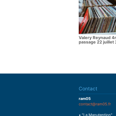
Valery Reynaud 4
passage 22 juillet
Contact
ram05
contact@ram05.fr
• "La Manutention"