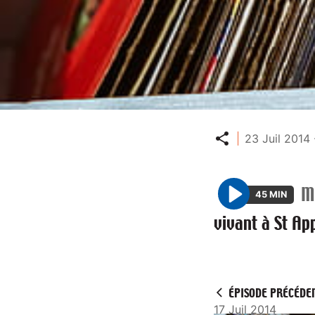
Partager
23 Juil 2014 
M
45 MIN
P
vivant à St App
l
a
y
ÉPISODE PRÉCÉDE
17 Juil 2014