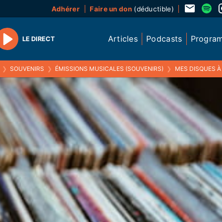
Adhérer
Faire un don
(déductible)
Articles
Podcasts
Progra
LE DIRECT
Play
❯
SOUVENIRS
❯
ÉMISSIONS MUSICALES (SOUVENIRS)
❯
MES DISQUES À MO