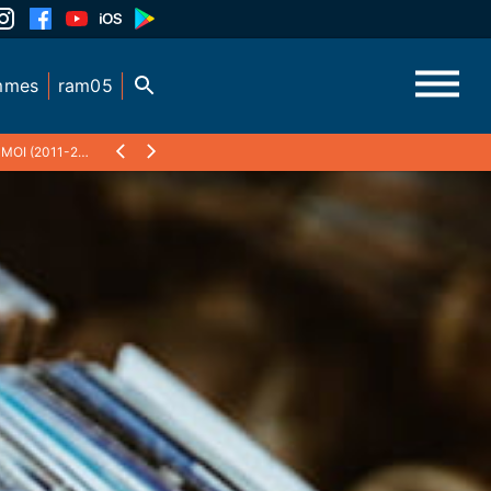
mmes
ram05
I (2011-2017)
❯
TIM SCHILLING, AMERICAIN VIVANT À ST APPOLINAIRE 2