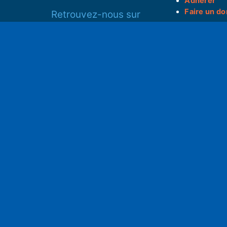
Adhérer
Faire un do
Retrouvez-nous sur
______________
Spotify
Instagram
S
x
• Compte-ren
Facebook
•
Intranet
ram
Youtube
L'application iOS
Partenariat
L'application Android
Notre politi
Nos conditi
Nous soutenir
Mentions l
Adhérer à notre radio associative
rs
RGPD & Droi
Faire un don (déductible)
Conceptio
no2pxl@gma