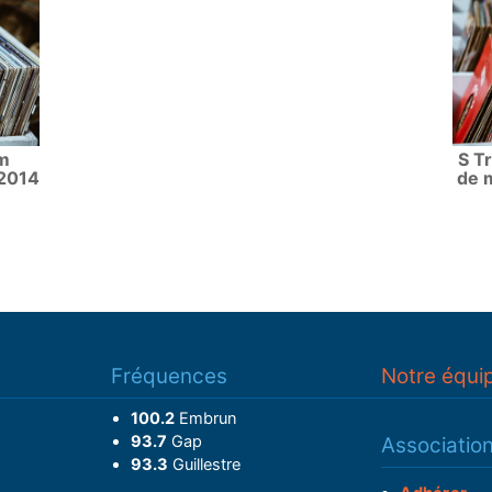
m
S Tr
 2014
de 
Fréquences
Notre équi
100.2
Embrun
93.7
Gap
Associatio
93.3
Guillestre