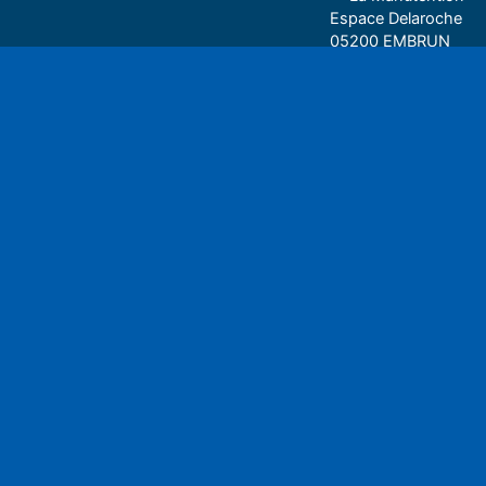
Espace Delaroche
05200 EMBRUN
04 92 43 37 38
Play
• 27 rue Colonel Rou
05000 GAP
06 75 81 05 85
Espace auditeu
Nous écrire