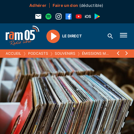
Adhérer
Faire un don
(déductible)
LE DIRECT
Play
ACCUEIL
❯
PODCASTS
❯
SOUVENIRS
❯
ÉMISSIONS MUSICALES (SOUVENIRS)