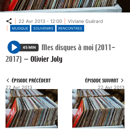
Partager
22 Avr 2013 - 12:00
Viviane Guérard
MUSIQUE
SOUVENIRS
RENCONTRES
Mes disques à moi (2011-
45 MIN
P
2017)
—
Olivier Joly
l
a
y
ÉPISODE PRÉCÉDENT
ÉPISODE SUIVANT
22 Avr 2013
22 Avr 2013