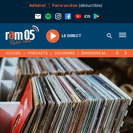
Adhérer
Faire un don
(déductible)
LE DIRECT
Play
ACCUEIL
❯
PODCASTS
❯
SOUVENIRS
❯
ÉMISSIONS MUSICALES (SOUVENIRS)