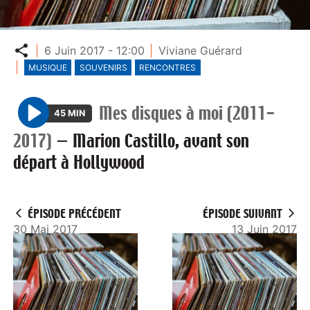
Partager
6 Juin 2017 - 12:00
Viviane Guérard
MUSIQUE
SOUVENIRS
RENCONTRES
Mes disques à moi (2011-
45 MIN
P
2017)
—
Marion Castillo, avant son
l
départ à Hollywood
a
y
ÉPISODE PRÉCÉDENT
ÉPISODE SUIVANT
30 Mai 2017
13 Juin 2017