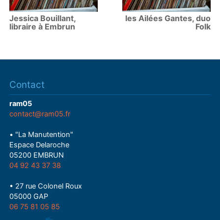
Jessica Bouillant,
les Ailées Gantes, duo
libraire à Embrun
Folk
Contact
ram05
contact@ram05.fr
• "La Manutention"
Espace Delaroche
05200 EMBRUN
04 92 43 37 38
• 27 rue Colonel Roux
05000 GAP
06 75 81 05 85