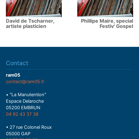
David de Tscharner,
Phillipe Maire, special
artiste plasticien
Festiv' Gospel
Contact
ram05
contact@ram05.fr
• "La Manutention"
Espace Delaroche
05200 EMBRUN
04 92 43 37 38
• 27 rue Colonel Roux
05000 GAP