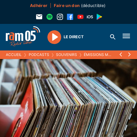
Adhérer
Faire un don
(déductible)
LE DIRECT
Play
ACCUEIL
❯
PODCASTS
❯
SOUVENIRS
❯
ÉMISSIONS MUSICALES (SOUVENIRS)