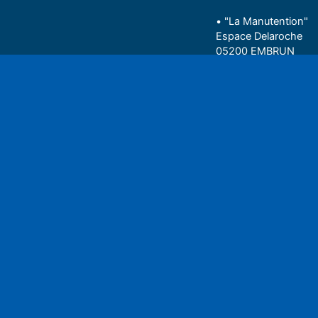
• "La Manutention"
Espace Delaroche
05200 EMBRUN
04 92 43 37 38
Play
• 27 rue Colonel Rou
05000 GAP
06 75 81 05 85
Espace auditeu
Nous écrire