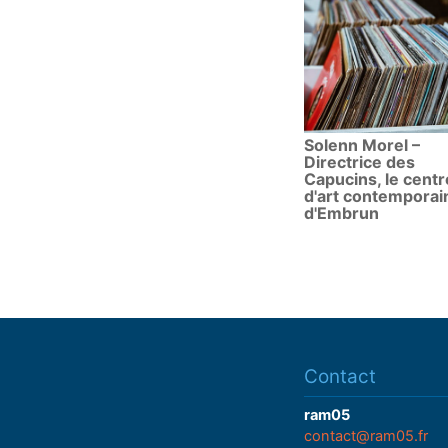
Solenn Morel –
Directrice des
Capucins, le centr
d'art contemporai
d'Embrun
Contact
ram05
contact@ram05.fr