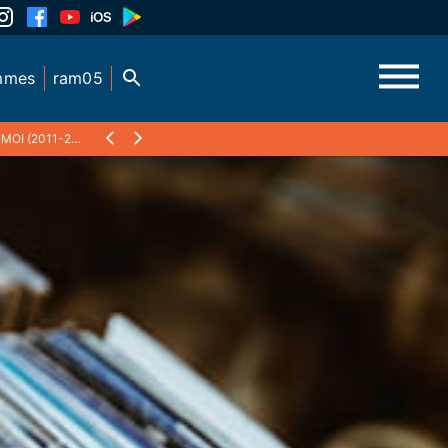
mmes
ram05
I (2011-2017)
❯
JENNY BRAIZAT – ANIMATRICE ATELIER ECRITURE, SLA