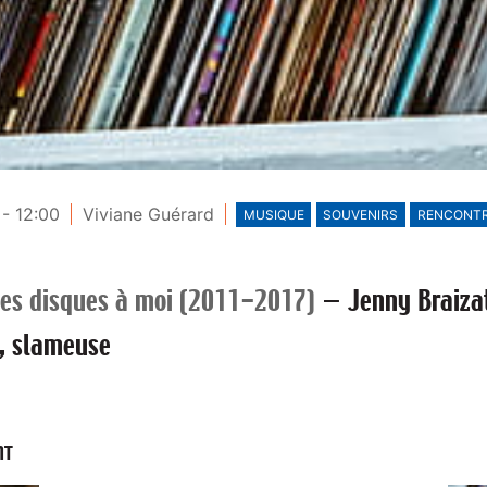
- 12:00
Viviane Guérard
MUSIQUE
SOUVENIRS
RENCONT
es disques à moi (2011-2017)
—
Jenny Braiza
e, slameuse
NT