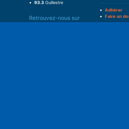
93.3
Guillestre
Adhérer
Faire un do
Retrouvez-nous sur
______________
Spotify
Instagram
S
x
• Compte-ren
Facebook
•
Intranet
ram
Youtube
L'application iOS
Partenariat
L'application Android
Notre politi
Nos conditi
Nous soutenir
Mentions l
Adhérer à notre radio associative
rs
RGPD & Droi
Faire un don (déductible)
Conceptio