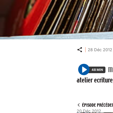
Partager
28 Déc 2012 
M
48 MIN
P
atelier ecritur
l
a
y
ÉPISODE PRÉCÉDE
20 Déc 2012