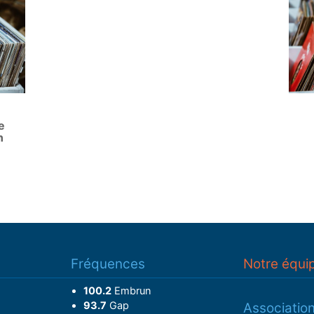
e
n
Fréquences
Notre équi
100.2
Embrun
93.7
Gap
Associatio