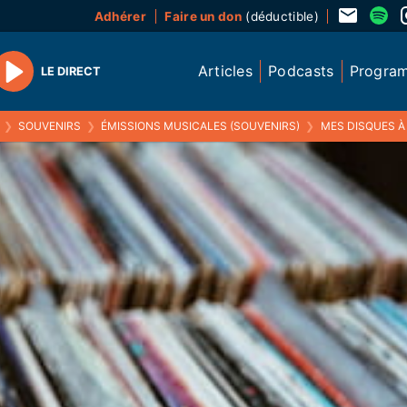
Adhérer
Faire un don
(déductible)
Articles
Podcasts
Progra
LE DIRECT
Play
❯
SOUVENIRS
❯
ÉMISSIONS MUSICALES (SOUVENIRS)
❯
MES DISQUES À MO