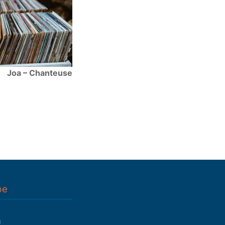
Joa – Chanteuse
pe
n