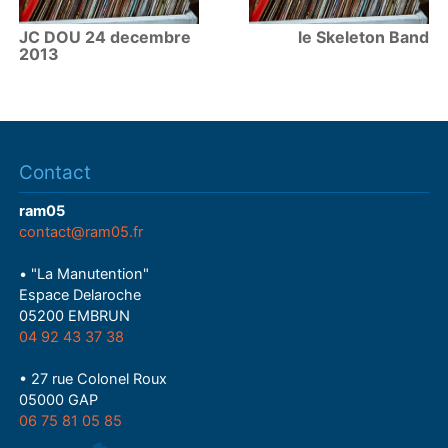
JC DOU 24 decembre
le Skeleton Band
2013
Contact
ram05
contact@ram05.fr
• "La Manutention"
Espace Delaroche
05200 EMBRUN
04 92 43 37 38
• 27 rue Colonel Roux
05000 GAP
06 75 81 05 85