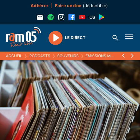
Adhérer
Faire un don
(déductible)
LE DIRECT
Play
ACCUEIL
❯
PODCASTS
❯
SOUVENIRS
❯
ÉMISSIONS MUSICALES (SOUVENIRS)