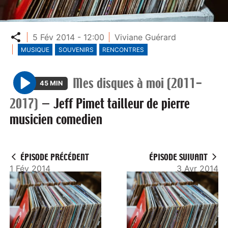
Partager
5 Fév 2014 - 12:00
Viviane Guérard
MUSIQUE
SOUVENIRS
RENCONTRES
Mes disques à moi (2011-
45 MIN
P
2017)
—
Jeff Pimet tailleur de pierre
l
musicien comedien
a
y
ÉPISODE PRÉCÉDENT
ÉPISODE SUIVANT
1 Fév 2014
3 Avr 2014