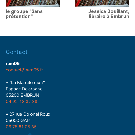
le groupe "Sans
Jessica Bouillant,
prétention"
libraire à Embrun
Contact
ram05
contact@ram05.fr
• "La Manutention"
Espace Delaroche
05200 EMBRUN
04 92 43 37 38
• 27 rue Colonel Roux
05000 GAP
06 75 81 05 85