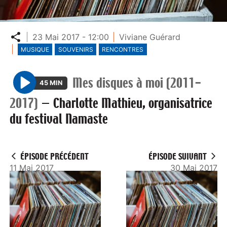
Partager
23 Mai 2017 - 12:00
Viviane Guérard
MUSIQUE
SOUVENIRS
RENCONTRES
Mes disques à moi (2011-
45 MIN
P
2017)
—
Charlotte Mathieu, organisatrice
l
du festival Namaste
a
y
ÉPISODE PRÉCÉDENT
ÉPISODE SUIVANT
11 Mai 2017
30 Mai 2017