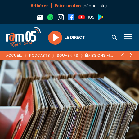
Adhérer
Faire un don
(déductible)
LE DIRECT
Play
ACCUEIL
❯
PODCASTS
❯
SOUVENIRS
❯
ÉMISSIONS MUSICALES (SOUVENIRS)