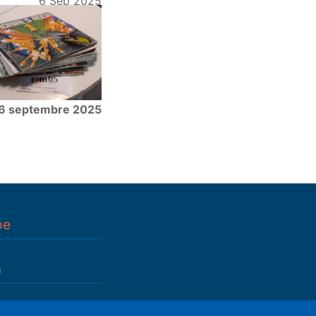
6 Sep 2025
6 septembre 2025
pe
n
n
(déductible)