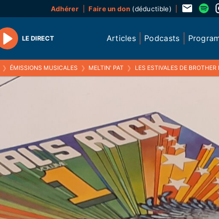
Adhérer
Faire un don
(déductible)
Articles
Podcasts
Progra
LE DIRECT
Play
❯
ÉMISSIONS MUSICALES
❯
MELTIN' PAT
❯
LES ESTIVALES DE BROTHER PAT DU