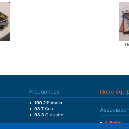
0
Fréquences
Notre équi
100.2
Embrun
93.7
Gap
Associatio
93.3
Guillestre
Adhérer
Faire un do