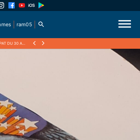
mmes
ram05
 30 AOÛT 2025