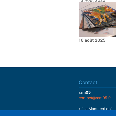
16 Août 2025
16 août 2025
Contact
ram05
contact@ram05.fr
• "La Manutention"
Espace Delaroche