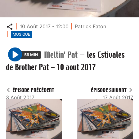
Partager
10 Août 2017 - 12:00
Patrick Faton
MUSIQUE
Meltin' Pat
—
les Estivales
59 MIN
P
de Brother Pat – 10 aout 2017
l
a
y
ÉPISODE PRÉCÉDENT
ÉPISODE SUIVANT
3 Août 2017
17 Août 2017