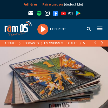
Adhérer
Faire un don
(déductible)
LE DIRECT
Play
ACCUEIL
❯
PODCASTS
❯
ÉMISSIONS MUSICALES
❯
MELTIN' PAT
❯
L