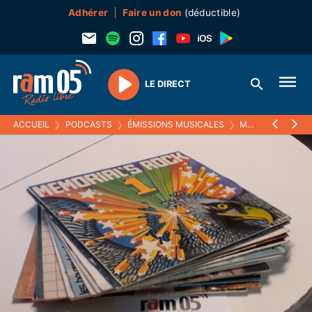
Adhérer
Faire un don
(déductible)
LE DIRECT
Play
ACCUEIL
❯
PODCASTS
❯
ÉMISSIONS MUSICALES
❯
MELTIN' PAT
❯
L