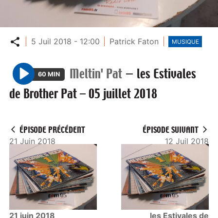
Partager
5 Juil 2018 - 12:00
Patrick Faton
MUSIQUE
Meltin' Pat
—
les Estivales
60 MIN
P
de Brother Pat – 05 juillet 2018
l
a
y
ÉPISODE PRÉCÉDENT
ÉPISODE SUIVANT
21 Juin 2018
12 Juil 2018
21 juin 2018
les Estivales de