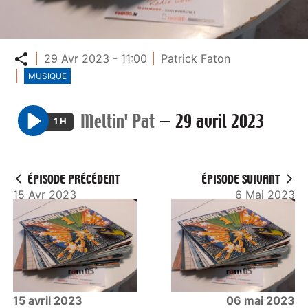
Partager
29 Avr 2023 - 11:00
Patrick Faton
MUSIQUE
Meltin' Pat
—
29 avril 2023
1 H
P
l
a
ÉPISODE PRÉCÉDENT
ÉPISODE SUIVANT
y
15 Avr 2023
6 Mai 2023
15 avril 2023
06 mai 2023