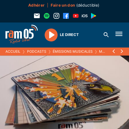
Adhérer
Faire un don
(déductible)
LE DIRECT
Play
ACCUEIL
❯
PODCASTS
❯
ÉMISSIONS MUSICALES
❯
MELTIN' PAT
❯
2