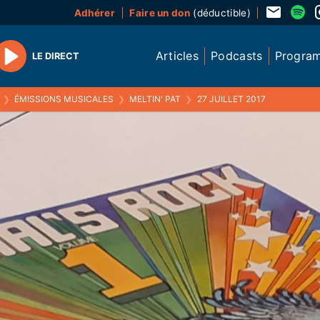
Adhérer
Faire un don
(déductible)
Articles
Podcasts
Progra
LE DIRECT
Play
❯
ÉMISSIONS MUSICALES
❯
MELTIN' PAT
❯
27 JUILLET 2017