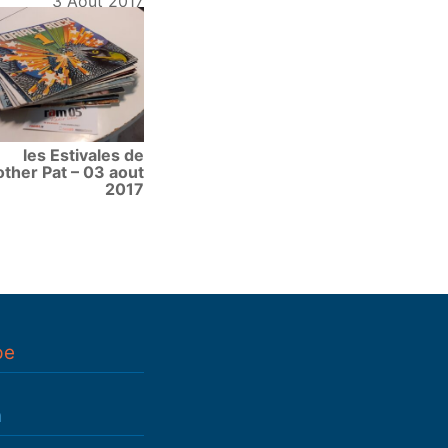
3 Août 2017
les Estivales de
other Pat – 03 aout
2017
pe
n