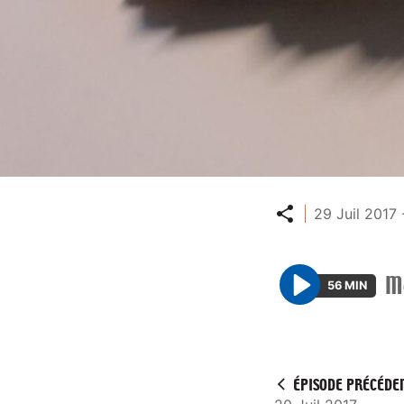
Partager
29 Juil 2017 
Me
56 MIN
P
l
a
y
ÉPISODE PRÉCÉDE