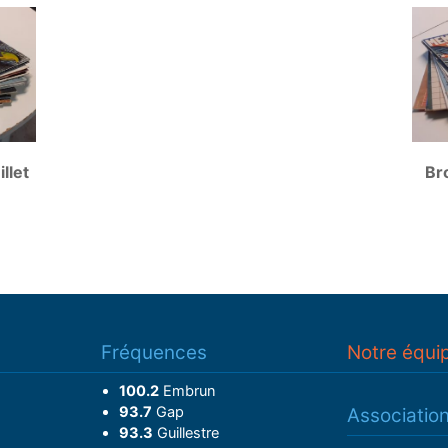
illet
Br
Fréquences
Notre équi
100.2
Embrun
93.7
Gap
Associatio
93.3
Guillestre