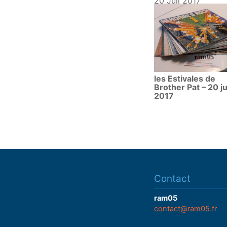
20 Juil 2017
les Estivales de
Brother Pat – 20 ju
2017
Contact
ram05
contact@ram05.fr