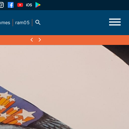
mmes
ram05