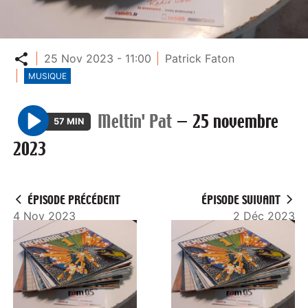
Partager
25 Nov 2023 - 11:00
Patrick Faton
MUSIQUE
Meltin' Pat
—
25 novembre
57 MIN
P
2023
l
a
y
ÉPISODE PRÉCÉDENT
ÉPISODE SUIVANT
4 Nov 2023
2 Déc 2023