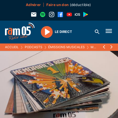
Adhérer
Faire un don
(déductible)
LE DIRECT
Play
ACCUEIL
❯
PODCASTS
❯
ÉMISSIONS MUSICALES
❯
MELTIN' PAT
❯
2