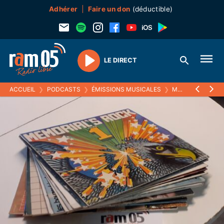
Adhérer
Faire un don
(déductible)
LE DIRECT
Play
ACCUEIL
❯
PODCASTS
❯
ÉMISSIONS MUSICALES
❯
MELTIN' PAT
❯
2