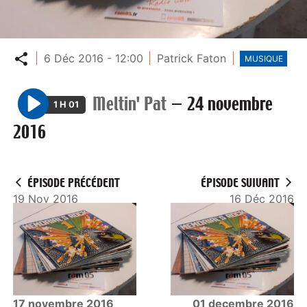
Partager
6 Déc 2016 - 12:00
Patrick Faton
MUSIQUE
Meltin' Pat
—
24 novembre
1 H 01
P
2016
l
a
y
ÉPISODE PRÉCÉDENT
ÉPISODE SUIVANT
19 Nov 2016
16 Déc 2016
17 novembre 2016
01 decembre 2016