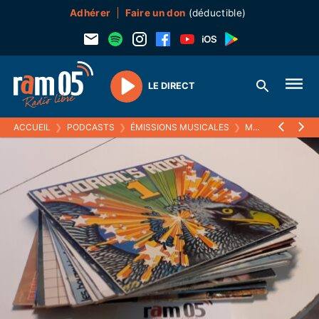
Adhérer
Faire un don
(déductible)
LE DIRECT
Play
ACCUEIL
❯
PODCASTS
❯
ÉMISSIONS MUSICALES
❯
MELTIN' PAT
❯
2