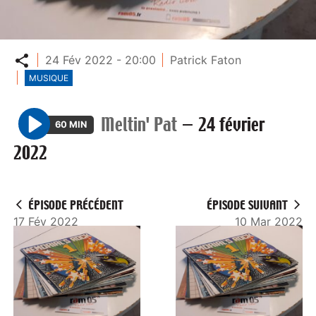
Partager
24 Fév 2022 - 20:00
Patrick Faton
MUSIQUE
Meltin' Pat
—
24 février
60 MIN
P
2022
l
a
y
ÉPISODE PRÉCÉDENT
ÉPISODE SUIVANT
17 Fév 2022
10 Mar 2022