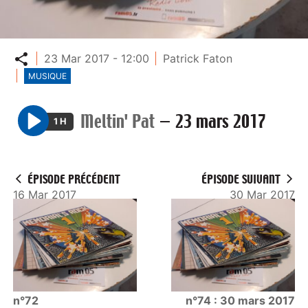
Partager
23 Mar 2017 - 12:00
Patrick Faton
MUSIQUE
Meltin' Pat
—
23 mars 2017
1 H
P
l
a
ÉPISODE PRÉCÉDENT
ÉPISODE SUIVANT
y
16 Mar 2017
30 Mar 2017
n°72
n°74 : 30 mars 2017