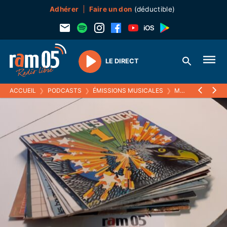
Adhérer
Faire un don
(déductible)
LE DIRECT
Play
ACCUEIL
❯
PODCASTS
❯
ÉMISSIONS MUSICALES
❯
MELTIN' PAT
❯
2