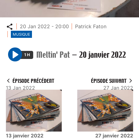
Partager
20 Jan 2022 - 20:00
Patrick Faton
MUSIQUE
Meltin' Pat
—
20 janvier 2022
1 H
P
l
a
ÉPISODE PRÉCÉDENT
ÉPISODE SUIVANT
y
13 Jan 2022
27 Jan 2022
13 janvier 2022
27 janvier 2022