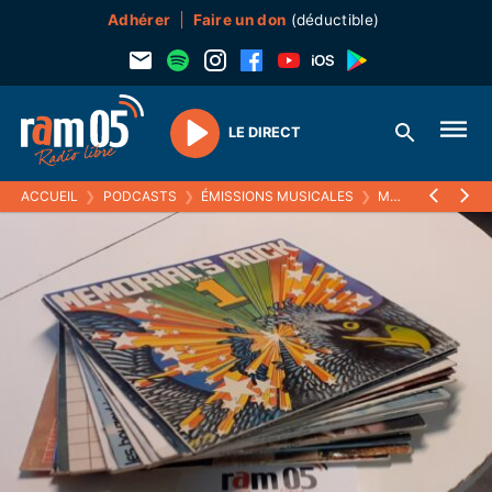
Adhérer
Faire un don
(déductible)
LE DIRECT
Play
ACCUEIL
❯
PODCASTS
❯
ÉMISSIONS MUSICALES
❯
MELTIN' PAT
❯
2