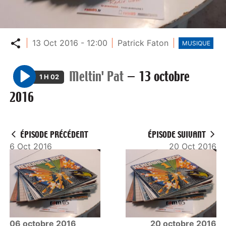
Partager
13 Oct 2016 - 12:00
Patrick Faton
MUSIQUE
Meltin' Pat
—
13 octobre
1 H 02
P
2016
l
a
y
ÉPISODE PRÉCÉDENT
ÉPISODE SUIVANT
6 Oct 2016
20 Oct 2016
06 octobre 2016
20 octobre 2016