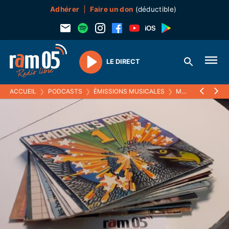
Adhérer
Faire un don
(déductible)
LE DIRECT
Play
ACCUEIL
❯
PODCASTS
❯
ÉMISSIONS MUSICALES
❯
MELTIN' PAT
❯
1