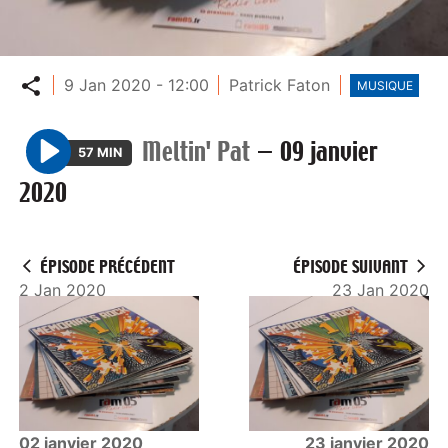
Partager
9 Jan 2020 - 12:00
Patrick Faton
MUSIQUE
Meltin' Pat
—
09 janvier
57 MIN
P
2020
l
a
y
ÉPISODE PRÉCÉDENT
ÉPISODE SUIVANT
2 Jan 2020
23 Jan 2020
02 janvier 2020
23 janvier 2020