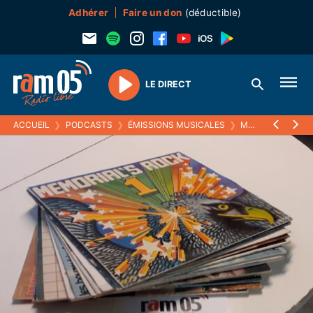
Adhérer
Faire un don
(déductible)
LE DIRECT
Play
ACCUEIL
❯
PODCASTS
❯
ÉMISSIONS MUSICALES
❯
MELTIN' PAT
❯
0