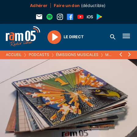
Adhérer
Faire un don
(déductible)
LE DIRECT
Play
ACCUEIL
❯
PODCASTS
❯
ÉMISSIONS MUSICALES
❯
MELTIN' PAT
❯
0