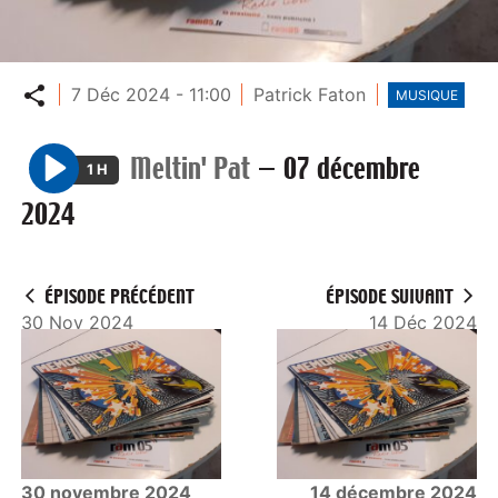
Partager
7 Déc 2024 - 11:00
Patrick Faton
MUSIQUE
Meltin' Pat
—
07 décembre
1 H
P
2024
l
a
y
ÉPISODE PRÉCÉDENT
ÉPISODE SUIVANT
30 Nov 2024
14 Déc 2024
30 novembre 2024
14 décembre 2024