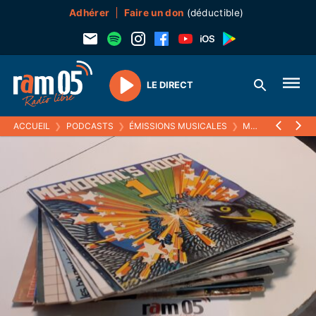
Adhérer
Faire un don
(déductible)
LE DIRECT
Play
ACCUEIL
❯
PODCASTS
❯
ÉMISSIONS MUSICALES
❯
MELTIN' PAT
❯
0