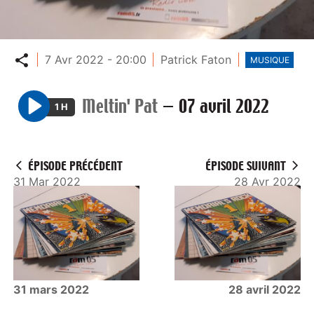
Partager
7 Avr 2022 - 20:00
Patrick Faton
MUSIQUE
Meltin' Pat
—
07 avril 2022
1 H
P
l
a
ÉPISODE PRÉCÉDENT
ÉPISODE SUIVANT
y
31 Mar 2022
28 Avr 2022
31 mars 2022
28 avril 2022