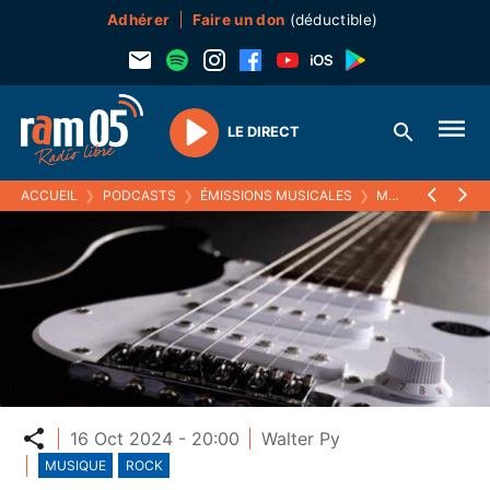
Adhérer
Faire un don
(déductible)
LE DIRECT
Play
ACCUEIL
❯
PODCASTS
❯
ÉMISSIONS MUSICALES
❯
MELODIC RAM
❯
Partager
16 Oct 2024 - 20:00
Walter Py
MUSIQUE
ROCK