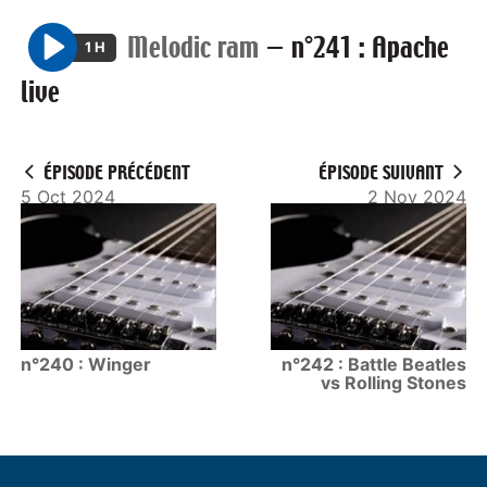
Melodic ram
—
n°241 : Apache
1 H
P
live
l
a
y
ÉPISODE PRÉCÉDENT
ÉPISODE SUIVANT
5 Oct 2024
2 Nov 2024
n°240 : Winger
n°242 : Battle Beatles
vs Rolling Stones