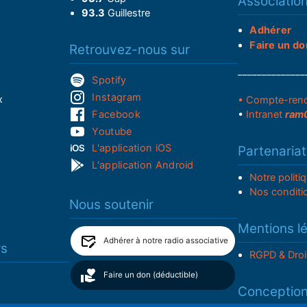
Associatio
93.3
Guillestre
Adhérer
Faire un do
Retrouvez-nous sur
______________
Spotify
Instagram
x
• Compte-ren
Facebook
•
Intranet
ram
Youtube
L'application iOS
Partenariat
L'application Android
Notre politi
Nos conditi
Nous soutenir
Mentions l
Adhérer à notre radio associative
rs
RGPD & Droi
Faire un don (déductible)
Conceptio