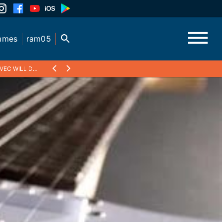
mmes
ram05
 WILL DU PMR