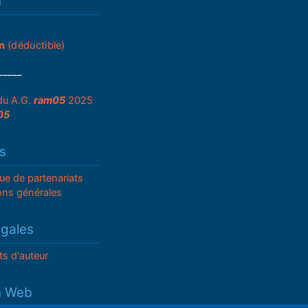
n
n
(déductible)
_____
du A.G.
ram05
2025
05
s
que de partenariats
ons générales
égales
ts d'auteur
n Web