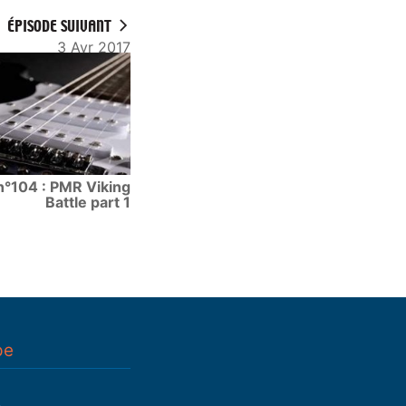
ÉPISODE SUIVANT
3 Avr 2017
n°104 : PMR Viking
Battle part 1
pe