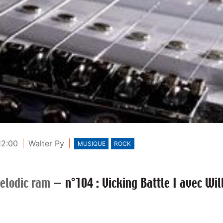
12:00
Walter Py
MUSIQUE
ROCK
elodic ram
—
n°104 : Vicking Battle I avec Wi