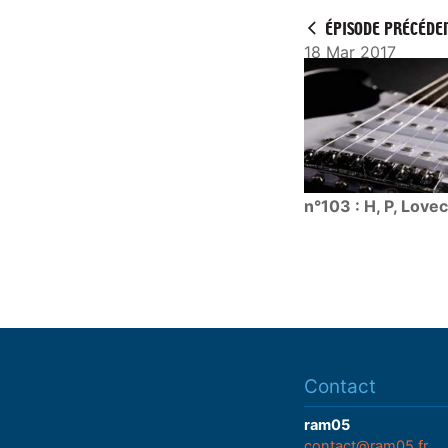
y
ÉPISODE PRÉCÉDE
18 Mar 2017
n°103 : H, P, Lovec
Contact
ram05
contact@ram05.fr