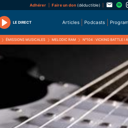
Adhérer
Faire un don
(déductible)
Articles
Podcasts
Progra
LE DIRECT
Play
❯
ÉMISSIONS MUSICALES
❯
MELODIC RAM
❯
N°104 : VICKING BATTLE I AVEC