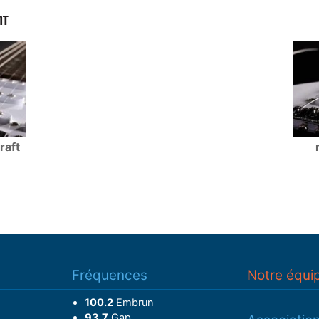
NT
raft
Fréquences
Notre équi
100.2
Embrun
93.7
Gap