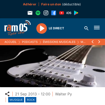
Adhérer
Faire un don
(déductible)
LE DIRECT
Play
ACCUEIL
❯
PODCASTS
❯
ÉMISSIONS MUSICALES
❯
MELODIC RAM
❯
Partager
21 Sep 2013 - 12:00
Walter Py
MUSIQUE
ROCK