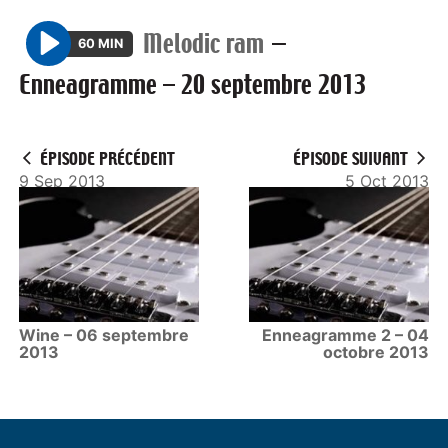
Melodic ram
—
60 MIN
P
Enneagramme – 20 septembre 2013
l
a
y
ÉPISODE PRÉCÉDENT
ÉPISODE SUIVANT
9 Sep 2013
5 Oct 2013
Wine – 06 septembre
Enneagramme 2 – 04
2013
octobre 2013