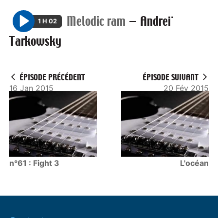
Melodic ram
—
Andreï
1 H 02
P
Tarkowsky
l
a
y
ÉPISODE PRÉCÉDENT
ÉPISODE SUIVANT
16 Jan 2015
20 Fév 2015
n°61 : Fight 3
L'océan