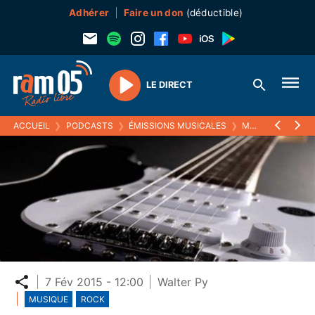
Adhérer
Faire un don
(déductible)
LE DIRECT
Play
ACCUEIL
❯
PODCASTS
❯
ÉMISSIONS MUSICALES
❯
MELODIC RAM
❯
Partager
7 Fév 2015 - 12:00
Walter Py
MUSIQUE
ROCK