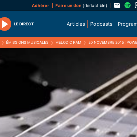
Adhérer
Faire un don
(déductible)
Articles
Podcasts
Progra
LE DIRECT
Play
❯
ÉMISSIONS MUSICALES
❯
MELODIC RAM
❯
20 NOVEMBRE 2015 : POWE