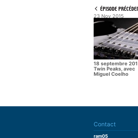
y
ÉPISODE PRÉCÉDE
23 Nov 2015
18 septembre 201
Twin Peaks, avec
Miguel Coelho
Contact
ram05