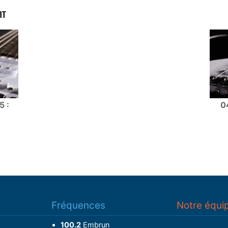
NT
5 :
0
Fréquences
Notre équi
100.2
Embrun