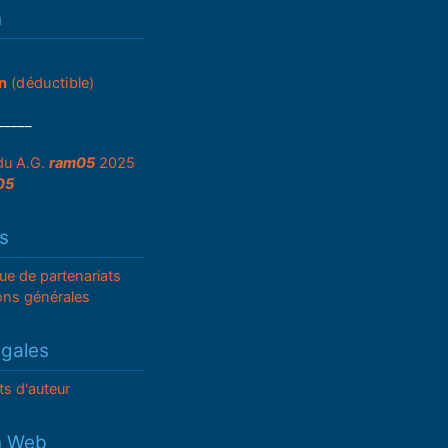
n
n
(déductible)
_____
du A.G.
ram05
2025
05
s
que de partenariats
ons générales
égales
ts d'auteur
n Web