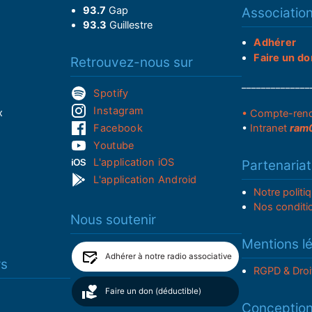
93.7
Gap
Associatio
93.3
Guillestre
Adhérer
Faire un do
Retrouvez-nous sur
______________
Spotify
Instagram
x
• Compte-ren
Facebook
•
Intranet
ram
Youtube
L'application iOS
Partenariat
L'application Android
Notre politi
Nos conditi
Nous soutenir
Mentions l
Adhérer à notre radio associative
rs
RGPD & Droi
Faire un don (déductible)
Conceptio