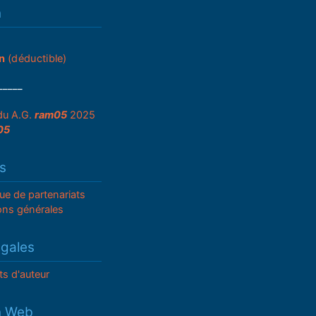
n
n
(déductible)
_____
du A.G.
ram05
2025
05
s
que de partenariats
ons générales
égales
ts d'auteur
n Web