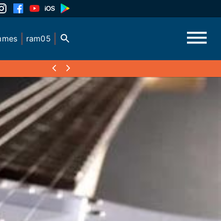
mmes
ram05