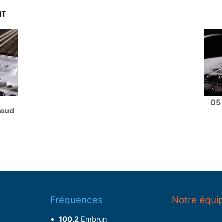
NT
05 
naud
Fréquences
Notre équi
100.2
Embrun