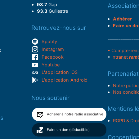
93.7
Gap
Associatio
93.3
Guillestre
Adhérer
Faire un do
Retrouvez-nous sur
______________
Spotify
Instagram
x
• Compte-ren
Facebook
•
Intranet
ram
Youtube
L'application iOS
Partenariat
L'application Android
Notre politi
Nos conditi
Nous soutenir
Mentions l
Adhérer à notre radio associative
rs
RGPD & Droi
Faire un don (déductible)
Conceptio