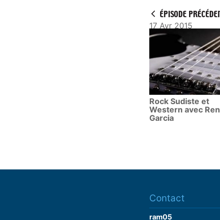
y
ÉPISODE PRÉCÉDE
17 Avr 2015
Rock Sudiste et
Western avec Re
Garcia
Contact
ram05