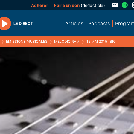
Adhérer
Faire un don
(déductible)
Articles
Podcasts
Progra
LE DIRECT
Play
❯
ÉMISSIONS MUSICALES
❯
MELODIC RAM
❯
15 MAI 2015 : BIG