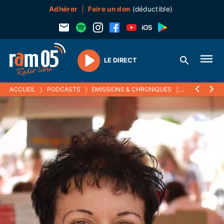
Adhérer
Faire un don
(déductible)
LE DIRECT
Play
ACCUEIL
❯
PODCASTS
❯
EMISSIONS & CHRONIQUES
❯
MARQUE-PAG