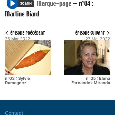
Marque-page
—
n°04 :
30 MIN
P
Martine Biard
l
a
y
ÉPISODE PRÉCÉDENT
ÉPISODE SUIVANT
25 Mar 2022
27 Mai 2022
n°03 : Sylvie
n°05 : Elena
Damagnez
Fernandez Miranda
Contact