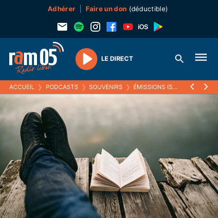
Adhérer
Faire un don
(déductible)
LE DIRECT
Play
ACCUEIL
❯
PODCASTS
❯
SOUVENIRS
❯
ÉMISSIONS (SOUVENIRS)
❯