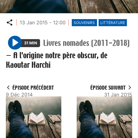
Partager
13 Jan 2015 - 12:00
SOUVENIRS
LITTÉRATURE
Livres nomades (2011-2018)
31 MIN
P
—
A l'origine notre père obscur, de
l
Kaoutar Harchi
a
y
ÉPISODE PRÉCÉDENT
ÉPISODE SUIVANT
9 Déc 2014
31 Jan 2015