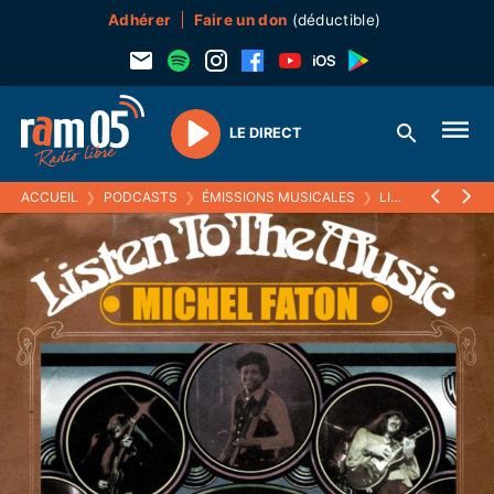
Adhérer
Faire un don
(déductible)
LE DIRECT
Play
ACCUEIL
❯
PODCASTS
❯
ÉMISSIONS MUSICALES
❯
LISTEN TO THE MUSIC