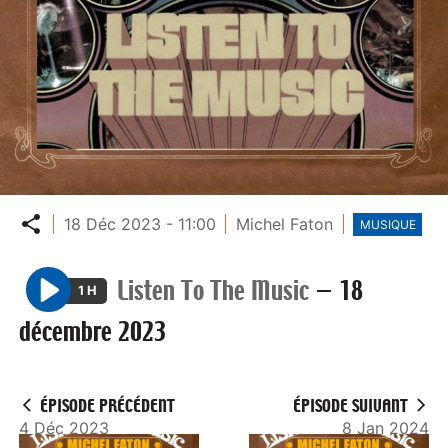
Partager
18 Déc 2023 - 11:00
Michel Faton
MUSIQUE
Listen To The Music
—
18
1 H
P
décembre 2023
l
a
y
ÉPISODE PRÉCÉDENT
ÉPISODE SUIVANT
4 Déc 2023
8 Jan 2024