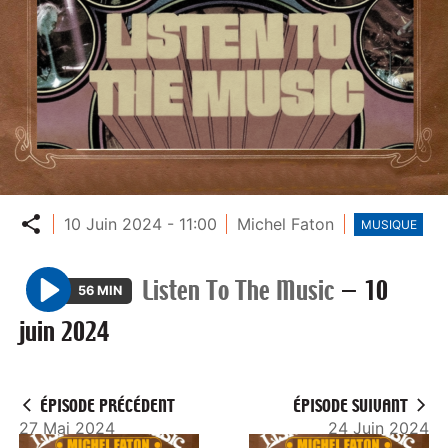
Partager
10 Juin 2024 - 11:00
Michel Faton
MUSIQUE
Listen To The Music
—
10
56 MIN
P
juin 2024
l
a
y
ÉPISODE PRÉCÉDENT
ÉPISODE SUIVANT
27 Mai 2024
24 Juin 2024