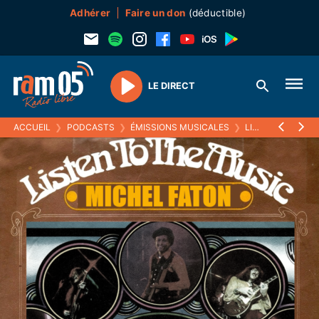
Adhérer
Faire un don
(déductible)
LE DIRECT
Play
ACCUEIL
❯
PODCASTS
❯
ÉMISSIONS MUSICALES
❯
LISTEN TO THE MUSIC