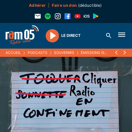
Adhérer
Faire un don
(déductible)
LE DIRECT
Play
ACCUEIL
❯
PODCASTS
❯
SOUVENIRS
❯
ÉMISSIONS (SOUVENIRS)
❯