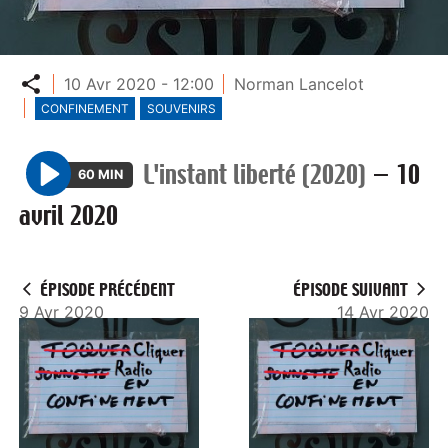
Partager
10 Avr 2020 - 12:00
Norman Lancelot
CONFINEMENT
SOUVENIRS
L'instant liberté (2020)
—
10
60 MIN
P
avril 2020
l
a
y
ÉPISODE PRÉCÉDENT
ÉPISODE SUIVANT
9 Avr 2020
14 Avr 2020