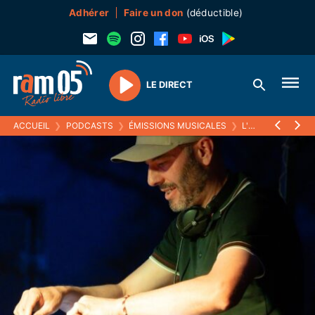
Adhérer
Faire un don
(déductible)
LE DIRECT
Play
ACCUEIL
❯
PODCASTS
❯
ÉMISSIONS MUSICALES
❯
L'HEURE DES GRAVES