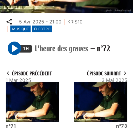
Partager
5 Avr 2025 - 21:00
KRIS10
MUSIQUE
ÉLECTRO
L'heure des graves
—
n°72
1 H
P
l
a
ÉPISODE PRÉCÉDENT
ÉPISODE SUIVANT
y
1 Mar 2025
3 Mai 2025
n°71
n°73