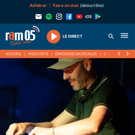
Adhérer
Faire un don
(déductible)
LE DIRECT
Play
ACCUEIL
❯
PODCASTS
❯
ÉMISSIONS MUSICALES
❯
L'HEURE DES GRAVES