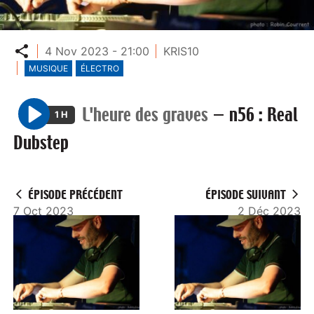
Partager
4 Nov 2023 - 21:00
KRIS10
MUSIQUE
ÉLECTRO
L'heure des graves
—
n56 : Real
1 H
P
Dubstep
l
a
y
ÉPISODE PRÉCÉDENT
ÉPISODE SUIVANT
7 Oct 2023
2 Déc 2023