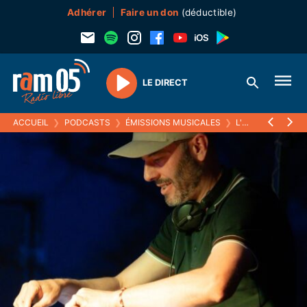
Adhérer
Faire un don
(déductible)
LE DIRECT
Play
ACCUEIL
❯
PODCASTS
❯
ÉMISSIONS MUSICALES
❯
L'HEURE DES GRAVES