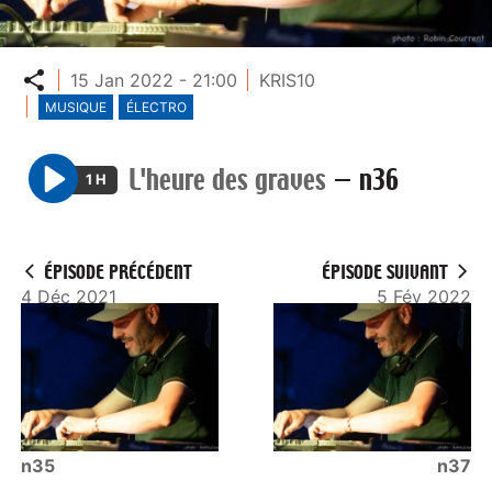
Partager
15 Jan 2022 - 21:00
KRIS10
MUSIQUE
ÉLECTRO
L'heure des graves
—
n36
1 H
P
l
a
ÉPISODE PRÉCÉDENT
ÉPISODE SUIVANT
y
4 Déc 2021
5 Fév 2022
n35
n37