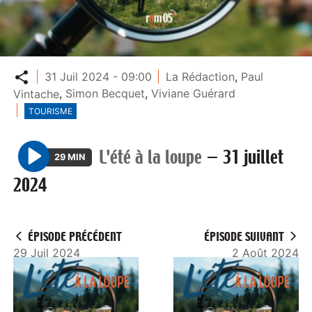
Partager
31 Juil 2024 - 09:00
La Rédaction
,
Paul
Vintache
,
Simon Becquet
,
Viviane Guérard
TOURISME
L'été à la loupe
—
31 juillet
29 MIN
P
2024
l
a
y
ÉPISODE PRÉCÉDENT
ÉPISODE SUIVANT
29 Juil 2024
2 Août 2024