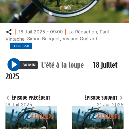
Partager
18 Juil 2025 - 09:00
La Rédaction
,
Paul
Vintache
,
Simon Becquet
,
Viviane Guérard
TOURISME
L'été à la loupe
—
18 juillet
30 MIN
P
2025
l
a
y
ÉPISODE PRÉCÉDENT
ÉPISODE SUIVANT
16 Juil 2025
21 Juil 2025