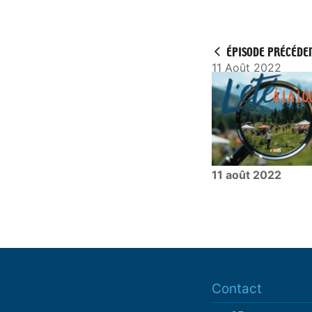
l
a
y
ÉPISODE PRÉCÉDE
11 Août 2022
11 août 2022
Contact