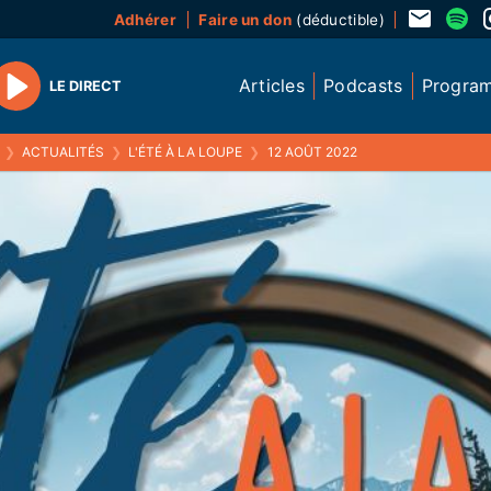
Adhérer
Faire un don
(déductible)
Articles
Podcasts
Progra
LE DIRECT
Play
❯
ACTUALITÉS
❯
L'ÉTÉ À LA LOUPE
❯
12 AOÛT 2022