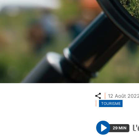
Partager
12 Août 2022
TOURISME
L'
29 MIN
P