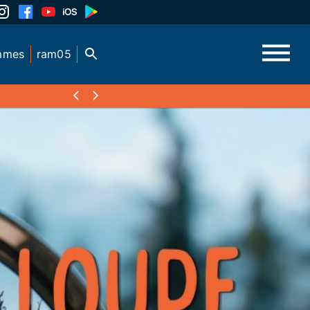
mmes
ram05